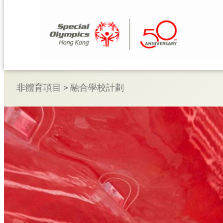
跳
至
主
要
內
容
非體育項目
>
融合學校計劃