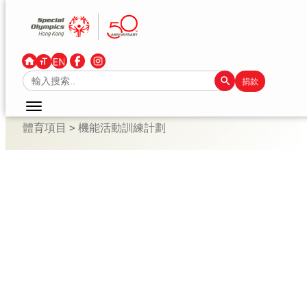
跳
至
主
要
Search Button
Search
捐款
內
for:
容
體育項目
>
機能活動訓練計劃