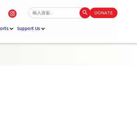
Search Button
Search
DONATE
for:
orts
Support Us