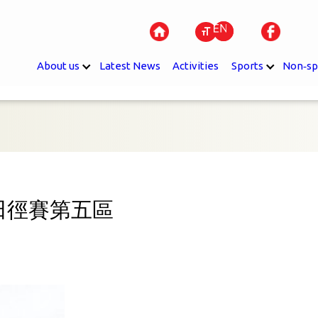
About us
Latest News
Activities
Sports
Non‐sp
田徑賽第五區